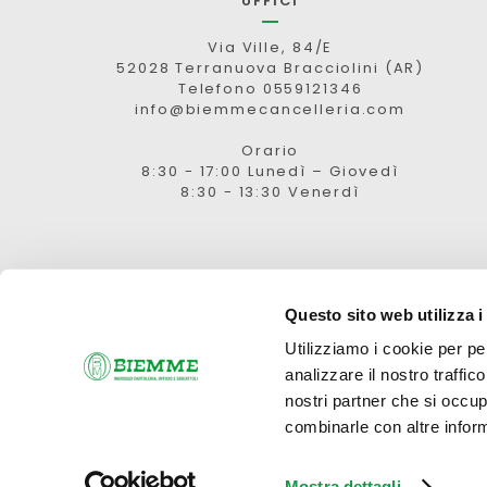
UFFICI
Via Ville, 84/E
52028 Terranuova Bracciolini (AR)
Telefono 0559121346
info@biemmecancelleria.com
Orario
8:30 - 17:00 Lunedì – Giovedì
8:30 - 13:30 Venerdì
Questo sito web utilizza i
Utilizziamo i cookie per pe
Chi siam
analizzare il nostro traffic
nostri partner che si occup
METODI DI PAGAMENTO
combinarle con altre inform
Mostra dettagli