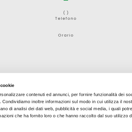
( )
Telefono
Orario
 cookie
rsonalizzare contenuti ed annunci, per fornire funzionalità dei so
o
News
Contatti
Condizioni di vendita
Domande frequen
o. Condividiamo inoltre informazioni sul modo in cui utilizza il nost
ano di analisi dei dati web, pubblicità e social media, i quali pot
BONIFICO
azioni che ha fornito loro o che hanno raccolto dal suo utilizzo de