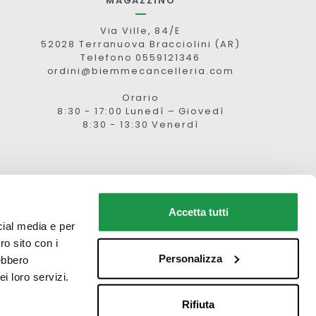
MAGAZZINO
Via Ville, 84/E
52028 Terranuova Bracciolini (AR)
Telefono 0559121346
ordini@biemmecancelleria.com
Orario
8:30 - 17:00 Lunedì – Giovedì
8:30 - 13:30 Venerdì
Accetta tutti
cial media e per
ti (FAQ)
ro sito con i
Personalizza
rebbero
CONTRASSEGNO
i loro servizi.
Rifiuta