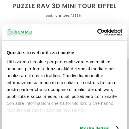
PUZZLE RAV 3D MINI TOUR EIFFEL
cod. fornitore: 12536
PRODOTTO ESAURITO
Questo sito web utilizza i cookie
Utilizziamo i cookie per personalizzare contenuti ed
annunci, per fornire funzionalità dei social media e per
Via Ville, 84/E
analizzare il nostro traffico. Condividiamo inoltre
52028 Terranuova Bracciolini (AR)
informazioni sul modo in cui utilizza il nostro sito con i
Telefono 0559121346
info@biemmecancelleria.com
nostri partner che si occupano di analisi dei dati web,
pubblicità e social media, i quali potrebbero combinarle
Orario
con altre informazioni che ha fornito loro o che hanno
8:30 - 17:00 Lunedì – Giovedì
8:30 - 13:30 Venerdì
raccolto dal suo utilizzo dei loro servizi.
Mostra dettagli