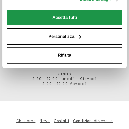
( )
Telefono
Accetta tutti
Orario
Personalizza
Via Ville, 84/E
52028 Terranuova Bracciolini (AR)
Rifiuta
Telefono 0559121346
ordini@biemmecancelleria.com
Orario
8:30 - 17:00 Lunedì – Giovedì
8:30 - 13:30 Venerdì
Chi siamo
News
Contatti
Condizioni di vendita