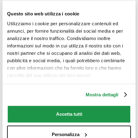
Questo sito web utilizza i cookie
Utilizziamo i cookie per personalizzare contenuti ed
annunci, per fornire funzionalità dei social media e per
analizzare il nostro traffico. Condividiamo inoltre
informazioni sul modo in cui utilizza il nostro sito con i
nostri partner che si occupano di analisi dei dati web,
pubblicità e social media, i quali potrebbero combinarle
con altre informazioni che ha fornito loro o che hanno
raccolto dal suo utilizzo dei loro servizi.
SQUISHMALLOWS
SQUISHMALLOWS
PERSONAGGI 20CM
PERSONAGGI 20CM
DISPLAY 24
DISPLAY 24
Mostra dettagli
REI TOYS
REI TOYS
Accetta tutti
Personalizza