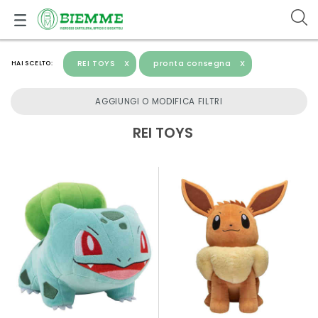
REI TOYS
X
pronta consegna
X
HAI SCELTO:
AGGIUNGI O MODIFICA FILTRI
REI TOYS