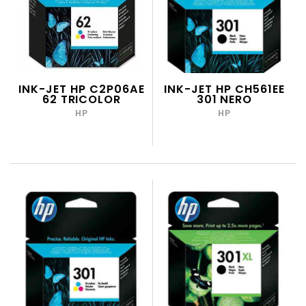
INK-JET HP C2P06AE
INK-JET HP CH561EE
62 TRICOLOR
301 NERO
HP
HP