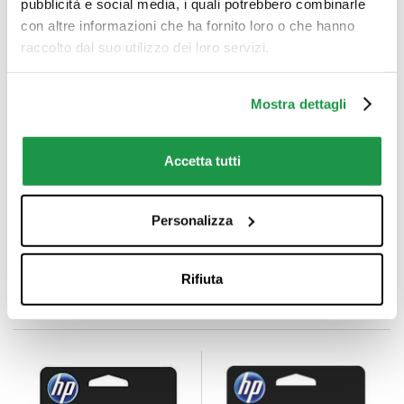
pubblicità e social media, i quali potrebbero combinarle
con altre informazioni che ha fornito loro o che hanno
raccolto dal suo utilizzo dei loro servizi.
Mostra dettagli
Accetta tutti
INK-JET HP
INK-JET HP N9K08AE
Personalizza
N9K07AEBL 304 XL
304 XL NERO
TRICOLOR
HP
HP
Rifiuta