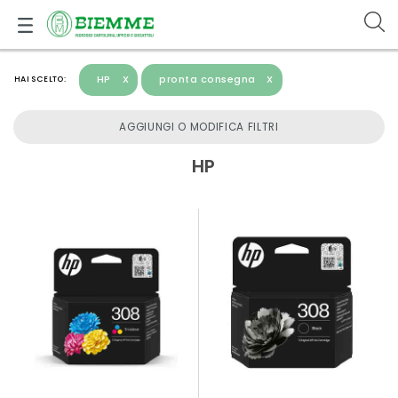
HP
X
pronta consegna
X
HAI SCELTO:
AGGIUNGI O MODIFICA FILTRI
HP