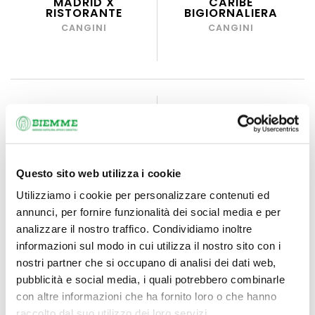
MADRID X
CARIBE
RISTORANTE
BIGIORNALIERA
CANGINI
CANGINI
Questo sito web utilizza i cookie
Utilizziamo i cookie per personalizzare contenuti ed
annunci, per fornire funzionalità dei social media e per
analizzare il nostro traffico. Condividiamo inoltre
informazioni sul modo in cui utilizza il nostro sito con i
AGENDA 2027
AGENDA 2027
nostri partner che si occupano di analisi dei dati web,
CONTRACT 7X10
CONTRACT 7X10
EGADI BIGIORNALIERA
MADRID
pubblicità e social media, i quali potrebbero combinarle
BIGIORNALIERA
CANGINI
con altre informazioni che ha fornito loro o che hanno
CANGINI
raccolto dal suo utilizzo dei loro servizi.