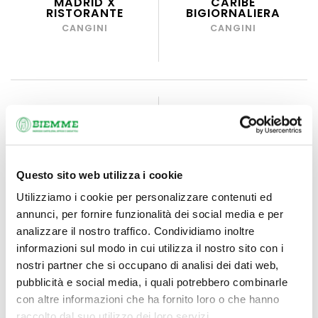
MADRID X
CARIBE
RISTORANTE
BIGIORNALIERA
CANGINI
CANGINI
Questo sito web utilizza i cookie
Utilizziamo i cookie per personalizzare contenuti ed
annunci, per fornire funzionalità dei social media e per
analizzare il nostro traffico. Condividiamo inoltre
informazioni sul modo in cui utilizza il nostro sito con i
AGENDA 2027
AGENDA 2027
nostri partner che si occupano di analisi dei dati web,
CONTRACT 7X10
CONTRACT 7X10
EGADI BIGIORNALIERA
MADRID
pubblicità e social media, i quali potrebbero combinarle
BIGIORNALIERA
CANGINI
con altre informazioni che ha fornito loro o che hanno
CANGINI
raccolto dal suo utilizzo dei loro servizi.