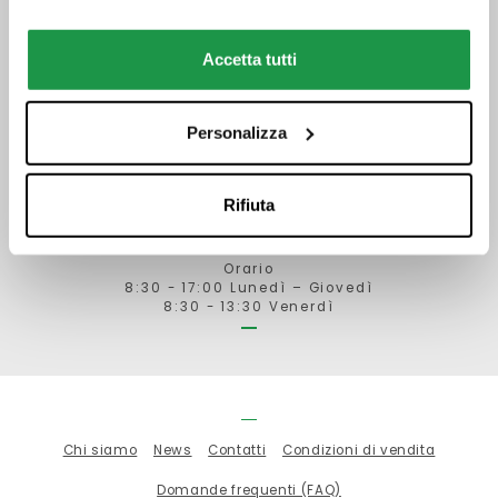
Telefono
Accetta tutti
Orario
Personalizza
Via Ville, 84/E
52028 Terranuova Bracciolini (AR)
Rifiuta
Telefono 0559121346
ordini@biemmecancelleria.com
Orario
8:30 - 17:00 Lunedì – Giovedì
8:30 - 13:30 Venerdì
Chi siamo
News
Contatti
Condizioni di vendita
Domande frequenti (FAQ)