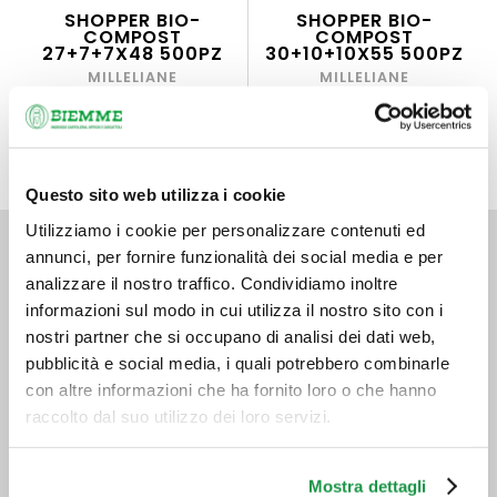
SHOPPER BIO-
SHOPPER BIO-
COMPOST
COMPOST
27+7+7X48 500PZ
30+10+10X55 500PZ
MILLELIANE
MILLELIANE
Questo sito web utilizza i cookie
Utilizziamo i cookie per personalizzare contenuti ed
annunci, per fornire funzionalità dei social media e per
Via Ville, 84/E
analizzare il nostro traffico. Condividiamo inoltre
52028 Terranuova Bracciolini (AR)
Telefono 0559121346
informazioni sul modo in cui utilizza il nostro sito con i
info@biemmecancelleria.com
nostri partner che si occupano di analisi dei dati web,
pubblicità e social media, i quali potrebbero combinarle
Orario
8:30 - 17:00 Lunedì – Giovedì
con altre informazioni che ha fornito loro o che hanno
8:30 - 13:30 Venerdì
raccolto dal suo utilizzo dei loro servizi.
Mostra dettagli
( )