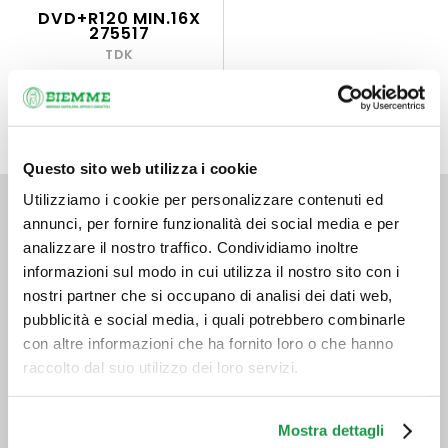
DVD+R120 MIN.16X
275517
TDK
Questo sito web utilizza i cookie
Utilizziamo i cookie per personalizzare contenuti ed
annunci, per fornire funzionalità dei social media e per
Via Ville, 84/E
52028 Terranuova Bracciolini (AR)
analizzare il nostro traffico. Condividiamo inoltre
Telefono 0559121346
informazioni sul modo in cui utilizza il nostro sito con i
info@biemmecancelleria.com
nostri partner che si occupano di analisi dei dati web,
Orario
pubblicità e social media, i quali potrebbero combinarle
8:30 - 17:00 Lunedì – Giovedì
con altre informazioni che ha fornito loro o che hanno
8:30 - 13:30 Venerdì
raccolto dal suo utilizzo dei loro servizi.
( )
Mostra dettagli
Telefono