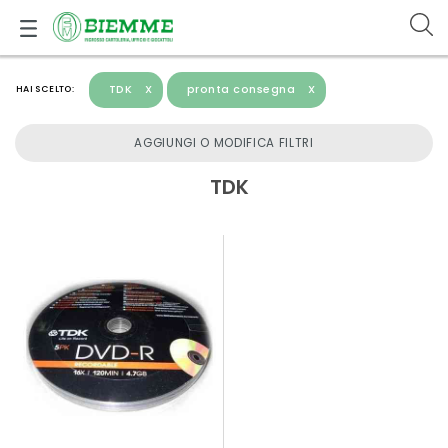
TDK
X
pronta consegna
X
HAI SCELTO:
AGGIUNGI O MODIFICA FILTRI
TDK