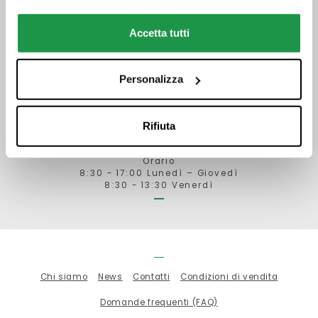
Accetta tutti
Orario
Personalizza
Via Ville, 84/E
52028 Terranuova Bracciolini (AR)
Rifiuta
Telefono 0559121346
ordini@biemmecancelleria.com
Orario
8:30 - 17:00 Lunedì – Giovedì
8:30 - 13:30 Venerdì
Chi siamo
News
Contatti
Condizioni di vendita
Domande frequenti (FAQ)